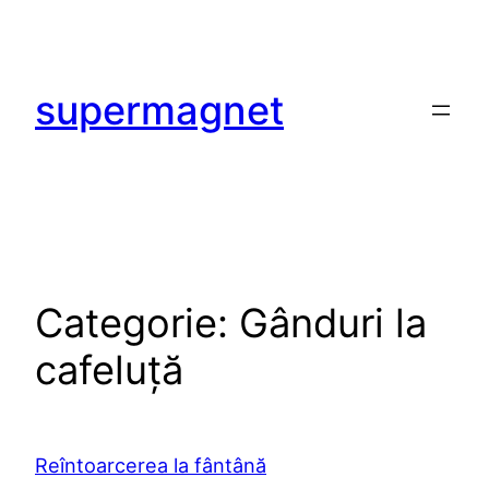
Sari
la
conținut
supermagnet
Categorie:
Gânduri la
cafeluță
Reîntoarcerea la fântână