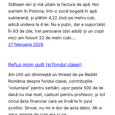
Stăteam ieri și mă uitam la factura de apă. Noi
suntem în Polonia, într-o zonă bogată în apă
subterană, și plătim 4,22 zloți pe metru cub,
adică undeva la 4 lei. Nu e puțin, dar e suportabil.
În 63 de zile, trei persoane (doi adulți și un copil
mic) am folosit 22 de metri cubi.…
27 februarie 2026
Refuz mom guilt (și fondul clasei)
Am citit azi dimineață un thread de pe Reddit
România despre fondul clasei, contribuțiile
“voluntare” pentru serbări, ușor peste 500 de lei
dacă nu mai mult, cadouri pentru profesori, și tot
circul ăsta financiar care se învârte în jurul
școlilor. Sincer, nu mi-e dor de asta deloc. Mi-a
adus aminte de cum era și pe…