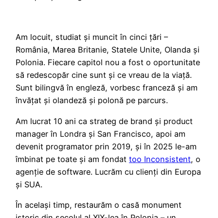
Am locuit, studiat și muncit în cinci țări –
România, Marea Britanie, Statele Unite, Olanda și
Polonia. Fiecare capitol nou a fost o oportunitate
să redescopăr cine sunt și ce vreau de la viață.
Sunt bilingvă în engleză, vorbesc franceză și am
învățat și olandeză și polonă pe parcurs.
Am lucrat 10 ani ca strateg de brand și product
manager în Londra și San Francisco, apoi am
devenit programator prin 2019, și în 2025 le-am
îmbinat pe toate și am fondat
too Inconsistent
, o
agenție de software. Lucrăm cu clienți din Europa
și SUA.
În același timp, restaurăm o casă monument
istoric din secolul al XIX-lea în Polonia – un